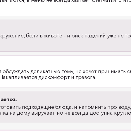
игаются, в меню не всегда хватает клетчатки. В ито
кружение, боли в животе – и риск падений уже не т
я обсуждать деликатную тему, не хочет принимать с
Накапливается дискомфорт и тревога.
ается.
иготовить подходящие блюда, и напомнить про воду, 
ка на дому выручает, но не всегда доступна кругло