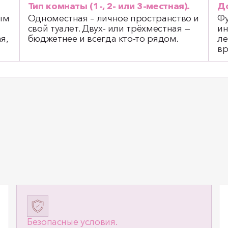
Тип комнаты (1‑, 2‑ или 3‑местная).
До
ым
Одноместная – личное пространство и
Фу
свой туалет. Двух- или трёхместная —
ин
я,
бюджетнее и всегда кто-то рядом.
ле
вр
Безопасные условия.