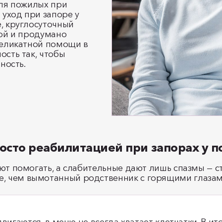
для пожилых при
 уход при запоре у
, круглосуточный
кой и продумано
деликатной помощи в
ость так, чтобы
ность.
росто реабилитацией при запорах у 
ают помогать, а слабительные дают лишь спазмы — с
, чем вымотанный родственник с горящими глазам