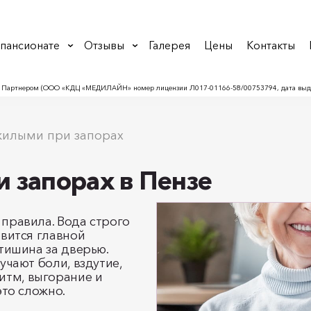
 пансионате
Отзывы
Галерея
Цены
Контакты
 Партнером (ООО «КДЦ «МЕДИЛАЙН» номер лицензии Л017-01166-58/00753794, дата выдач
жилыми при запорах
 запорах в Пензе
 правила. Вода строго
овится главной
 тишина за дверью.
учают боли, вздутие,
итм, выгорание и
это сложно.