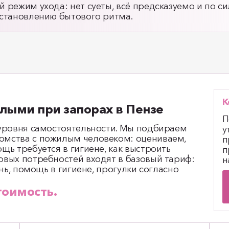
 режим ухода: нет суеты, всё предсказуемо и по с
сстановлению бытового ритма.
К
илыми при запорах в Пензе
П
 уровня самостоятельности. Мы подбираем
у
омства с пожилым человеком: оцениваем,
п
щь требуется в гигиене, как выстроить
п
овых потребностей входят в базовый тариф:
н
ень, помощь в гигиене, прогулки согласно
тоимость.