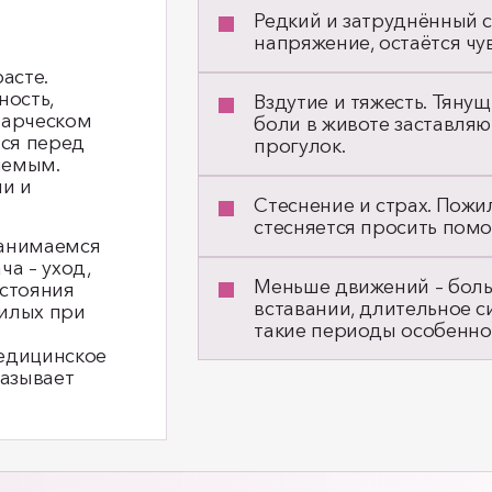
Редкий и затруднённый ст
напряжение, остаётся ч
асте.
ность,
Вздутие и тяжесть. Тяну
тарческом
боли в животе заставляю
тся перед
прогулок.
яемым.
и и
Стеснение и страх. Пожи
стесняется просить помо
занимаемся
а – уход,
Меньше движений – боль
остояния
вставании, длительное с
жилых при
такие периоды особенно
едицинское
азывает