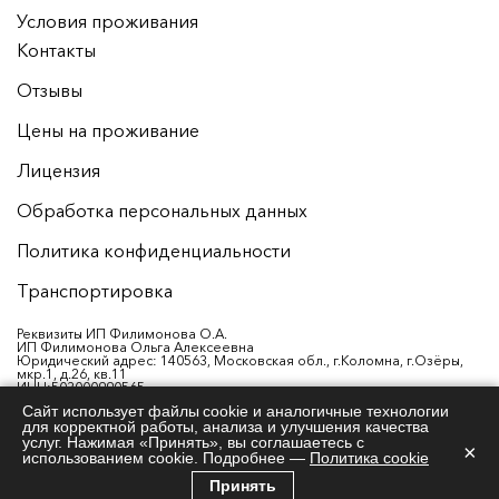
Условия проживания
Контакты
Отзывы
Цены на проживание
Лицензия
Обработка персональных данных
Политика конфиденциальности
Транспортировка
Реквизиты ИП Филимонова О.А.
ИП Филимонова Ольга Алексеевна
Юридический адрес: 140563, Московская обл., г.Коломна, г.Озёры,
мкр.1, д.26, кв.11
ИНН:503000990565
ОГРНИП: 325508100093150 от 18.02.2025 года
Сайт использует файлы cookie и аналогичные технологии
р/с:40802810101530002356
для корректной работы, анализа и улучшения качества
Банк: АО "АЛЬФА-БАНК"
БИК: 044525593
услуг. Нажимая «Принять», вы соглашаетесь с
×
К/с: 30101810200000000593
использованием cookie. Подробнее —
Политика cookie
Принять