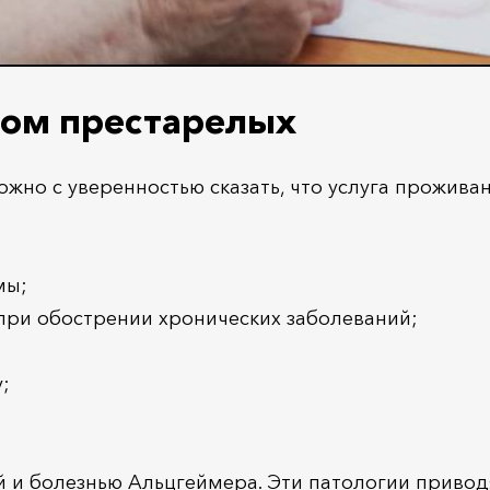
дом престарелых
можно с уверенностью сказать, что услуга прожив
мы;
при обострении хронических заболеваний;
;
ей и болезнью Альцгеймера. Эти патологии привод